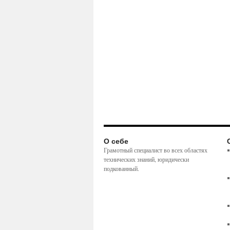
О себе
Грамотный специалист во всех областях
технических знаний, юридически
подкованный.