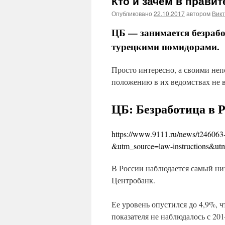
Кто и зачем в прави
Опубликовано
22.10.2017
автором
Викт
ЦБ — занимается безрабо
турецкими помидорами.
Просто интересно, а своими не
положению в их ведомствах не в
ЦБ: Безработица в 
https://www.9111.ru/news/t246063-t
&utm_source=law-instructions&u
В России наблюдается самый низ
Центробанк.
Ее уровень опустился до 4,9%, ч
показателя не наблюдалось с 201