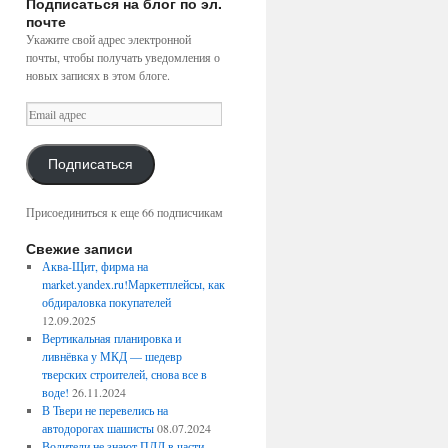
Подписаться на блог по эл.
почте
Укажите свой адрес электронной
почты, чтобы получать уведомления о
новых записях в этом блоге.
Email
адрес
Подписаться
Присоединиться к еще 66 подписчикам
Свежие записи
Аква-Щит, фирма на
market.yandex.ru!Маркетплейсы, как
обдираловка покупателей
12.09.2025
Вертикальная планировка и
ливнёвка у МКД — шедевр
тверских строителей, снова все в
воде!
26.11.2024
В Твери не перевелись на
автодорогах шашисты
08.07.2024
Водители не знают ПДД в части