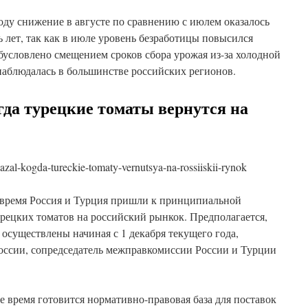
году снижение в августе по сравнению с июлем оказалось
 лет, так как в июле уровень безработицы повысился
бусловлено смещением сроков сбора урожая из-за холодной
наблюдалась в большинстве российских регионов.
гда турецкие томаты вернутся на
kazal-kogda-tureckie-tomaty-vernutsya-na-rossiiskii-rynok
время Россия и Турция пришли к принципиальной
рецких томатов на российский рынкок. Предполагается,
 осуществлены начиная с 1 декабря текущего года,
России, сопредседатель межправкомиссии России и Турции
ее время готовится нормативно-правовая база для поставок