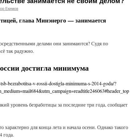
тельстве занимается не своим делом?
ор Екимов
тицей, глава Минэнерго — занимается
посредственными делами они занимаются? Судя по
сё так радужно.
России достигла минимума
sb-bezrabotitsa-v-rossii-dostigla-minimuma-s-2014-goda/?
tm_medium=mail684&utm_campaign=readtitle246063#header_top
кий уровень безработицы за последние три года, сообщает
то характерно для конца лета и начала осени. Однако такого
4 года.