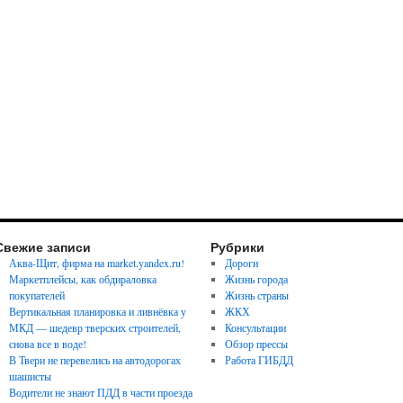
Свежие записи
Рубрики
Аква-Щит, фирма на market.yandex.ru!
Дороги
Маркетплейсы, как обдираловка
Жизнь города
покупателей
Жизнь страны
Вертикальная планировка и ливнёвка у
ЖКХ
МКД — шедевр тверских строителей,
Консультации
снова все в воде!
Обзор прессы
В Твери не перевелись на автодорогах
Работа ГИБДД
шашисты
Водители не знают ПДД в части проезда