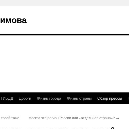
кимова
а ГИБДД
Дороги
Жизнь города
Жизнь страны
Обзор прессы
 своей тоже
Москва это регион России или «отдельная страна»?
→