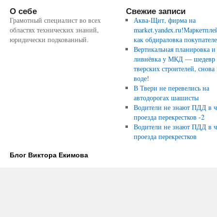
О себе
Свежие записи
Грамотный специалист во всех
Аква-Щит, фирма на
областях технических знаний,
market.yandex.ru!Маркетпле
юридически подкованный.
как обдираловка покупател
Вертикальная планировка и
ливнёвка у МКД — шедевр
тверских строителей, снова 
воде!
В Твери не перевелись на
автодорогах шашисты
Водители не знают ПДД в ч
проезда перекрестков -2
Водители не знают ПДД в ч
проезда перекрестков
Блог Виктора Екимова