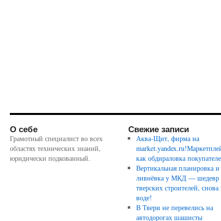
О себе
Свежие записи
Грамотный специалист во всех
Аква-Щит, фирма на
областях технических знаний,
market.yandex.ru!Маркетпле
юридически подкованный.
как обдираловка покупател
Вертикальная планировка и
ливнёвка у МКД — шедевр
тверских строителей, снова 
воде!
В Твери не перевелись на
автодорогах шашисты