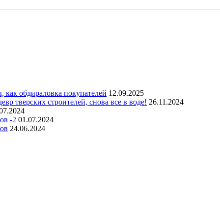
, как обдираловка покупателей
12.09.2025
р тверских строителей, снова все в воде!
26.11.2024
07.2024
ов -2
01.07.2024
ков
24.06.2024