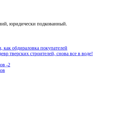
аний, юридически подкованный.
, как обдираловка покупателей
р тверских строителей, снова все в воде!
ов -2
ков