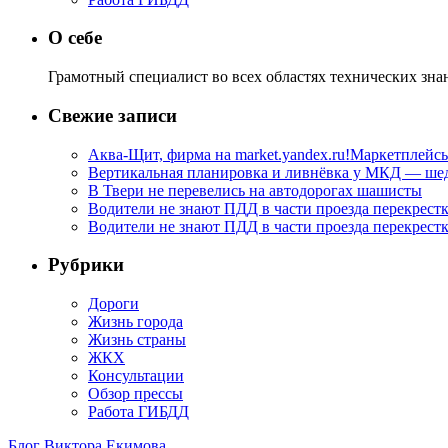
О себе
Грамотный специалист во всех областях технических зн
Свежие записи
Аква-Щит, фирма на market.yandex.ru!Маркетплейсы
Вертикальная планировка и ливнёвка у МКД — шедев
В Твери не перевелись на автодорогах шашисты
Водители не знают ПДД в части проезда перекрестк
Водители не знают ПДД в части проезда перекрест
Рубрики
Дороги
Жизнь города
Жизнь страны
ЖКХ
Консультации
Обзор прессы
Работа ГИБДД
Блог Виктора Екимова