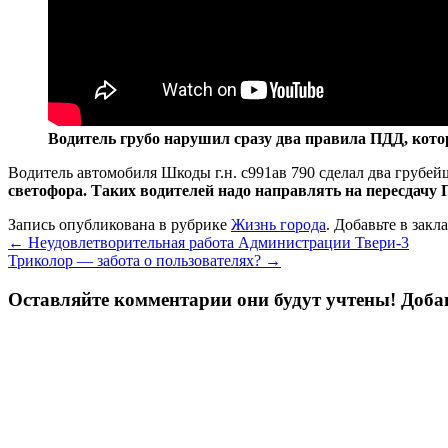
Водитель грубо нарушил сразу два правила ПДД, кот
Водитель автомобиля Шкоды г.н. с991ав 790 сделал два груб
светофора. Таких водителей надо направлять на пересдачу 
Запись опубликована в рубрике
Жизнь города
. Добавьте в зак
←
Неудовлетворительная работа Администрации Твери-3
Триколор — забота о пользователях?
→
Оставляйте комментарии они будут учтены! Доб