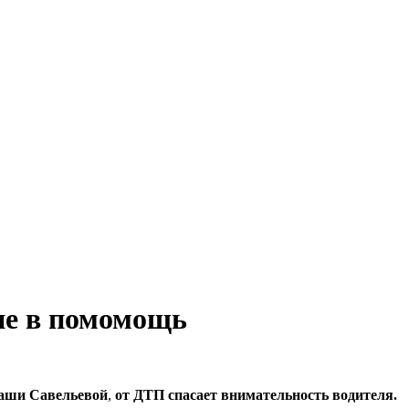
не в помомощь
Паши Савельевой
,
от ДТП спасает внимательность
водителя.