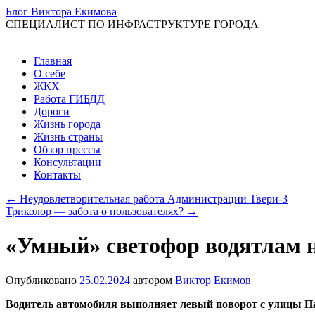
Блог Виктора Екимова
СПЕЦИАЛИСТ ПО ИНФРАСТРУКТУРЕ ГОРОДА
Перейти
Главная
к
О себе
содержимому
ЖКХ
Работа ГИБДД
Дороги
Жизнь города
Жизнь страны
Обзор прессы
Консультации
Контакты
←
Неудовлетворительная работа Администрации Твери-3
Триколор — забота о пользователях?
→
«Умный» светофор водятлам 
Опубликовано
25.02.2024
автором
Виктор Екимов
Водитель автомобиля выполняет левый поворот с улицы 