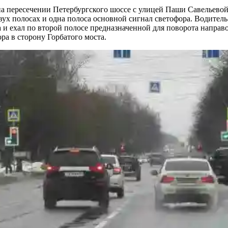
а пересечении Петербургского шоссе с улицей Паши Савельевой 
двух полосах и одна полоса основной сигнал светофора. Водите
а и ехал по второй полосе предназначенной для поворота напра
ра в сторону Горбатого моста.