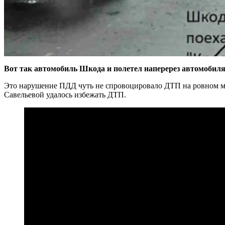
Вот так автомобиль Шкода и полетел наперерез автомобил
Это нарушение ПДД чуть не спровоцировало ДТП на ровном ме
Савельевой удалось избежать ДТП.