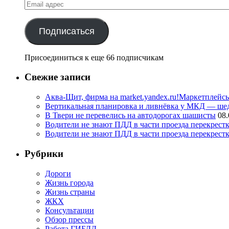
Email
адрес
Подписаться
Присоединиться к еще 66 подписчикам
Свежие записи
Аква-Щит, фирма на market.yandex.ru!Маркетплейсы
Вертикальная планировка и ливнёвка у МКД — шедев
В Твери не перевелись на автодорогах шашисты
08.
Водители не знают ПДД в части проезда перекрестк
Водители не знают ПДД в части проезда перекрест
Рубрики
Дороги
Жизнь города
Жизнь страны
ЖКХ
Консультации
Обзор прессы
Работа ГИБДД