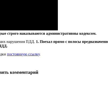
орые строго наказываются административны кодексом.
ейших нарушения ПДД.
1. Поехал прямо с полосы предназначенн
ПДД.
ладки
постоянную ссылку
.
авить комментарий